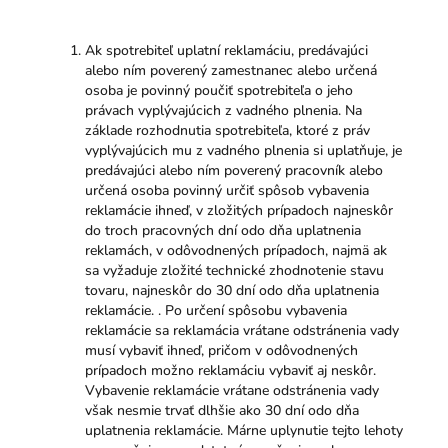
Ak spotrebiteľ uplatní reklamáciu, predávajúci
alebo ním poverený zamestnanec alebo určená
osoba je povinný poučiť spotrebiteľa o jeho
právach vyplývajúcich z vadného plnenia. Na
základe rozhodnutia spotrebiteľa, ktoré z práv
vyplývajúcich mu z vadného plnenia si uplatňuje, je
predávajúci alebo ním poverený pracovník alebo
určená osoba povinný určiť spôsob vybavenia
reklamácie ihneď, v zložitých prípadoch najneskôr
do troch pracovných dní odo dňa uplatnenia
reklamách, v odôvodnených prípadoch, najmä ak
sa vyžaduje zložité technické zhodnotenie stavu
tovaru, najneskôr do 30 dní odo dňa uplatnenia
reklamácie. . Po určení spôsobu vybavenia
reklamácie sa reklamácia vrátane odstránenia vady
musí vybaviť ihneď, pričom v odôvodnených
prípadoch možno reklamáciu vybaviť aj neskôr.
Vybavenie reklamácie vrátane odstránenia vady
však nesmie trvať dlhšie ako 30 dní odo dňa
uplatnenia reklamácie. Márne uplynutie tejto lehoty