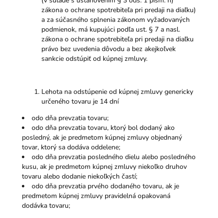
(v súlade s ustanovením § 3 ods. 1 písm. h)
zákona o ochrane spotrebiteľa pri predaji na diaľku)
a za súčasného splnenia zákonom vyžadovaných
podmienok, má kupujúci podľa ust. § 7 a nasl.
zákona o ochrane spotrebiteľa pri predaji na diaľku
právo bez uvedenia dôvodu a bez akejkoľvek
sankcie odstúpiť od kúpnej zmluvy.
Lehota na odstúpenie od kúpnej zmluvy genericky
určeného tovaru je 14 dní
odo dňa prevzatia tovaru;
odo dňa prevzatia tovaru, ktorý bol dodaný ako
posledný, ak je predmetom kúpnej zmluvy objednaný
tovar, ktorý sa dodáva oddelene;
odo dňa prevzatia posledného dielu alebo posledného
kusu, ak je predmetom kúpnej zmluvy niekoľko druhov
tovaru alebo dodanie niekoľkých častí;
odo dňa prevzatia prvého dodaného tovaru, ak je
predmetom kúpnej zmluvy pravidelná opakovaná
dodávka tovaru;