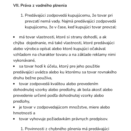
VII. Práva z vadného plnenia
Predávajúci zodpovedá kupujúcemu, že tovar pri
prevzatí nemá vady. Najmä predávajúci zodpovedá
kupujúcemu, že v čase, keď kupujúci tovar prevzal:
má tovar vlastnosti, ktoré si strany dohodli, a ak
chýba dojednanie, má také vlastnosti, ktoré predávajúci
alebo výrobca opísal alebo ktoré kupujúci očakával
vzhľadom na charakter tovaru a na základe reklamy nimi
vykonávané,
sa tovar hodí k účelu, ktorý pre jeho použitie
predávajúci uvádza alebo ku ktorému sa tovar rovnakého
druhu bežne používa,
tovar zodpovedá kvalitou alebo prevedením
dohodnutej vzorky alebo predlohy, ak bola akosť alebo
prevedenie určené podľa dohodnutej vzorky alebo
predlohy,
je tovar v zodpovedajúcom množstve, miere alebo
hmotnosti a
tovar vyhovuje požiadavkám právnych predpisov.
Povinnosti z chybného plnenia má predávajúci