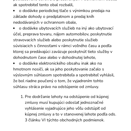
ak spotrebiteľ tento obal rozbalil,
o dodávke periodickej tlače s výnimkou predaja na
základe dohody o predplatnom a predaj kníh
nedodávaných v ochrannom obale,
o dodávke ubytovacích služieb na iný ako ubytovací
účel, preprava tovaru, nájom automobilov, poskytnutie
stravovacích služieb alebo poskytnutie služieb
súvisiacich s činnosťami v rámci voľného času a podľa
ktorej sa predávajúci zaväzuje poskytnúť tieto služby v
dohodnutom čase alebo v dohodnutej lehote,
o dodávke elektronického obsahu inak ako na
hmotnom nosiči, ak sa jeho poskytovanie začalo s
výslovným súhlasom spotrebiteľa a spotrebiteľ vyhlásil,
že bol riadne poučený o tom, že vyjadrením tohto
súhlasu stráca právo na odstúpenie od zmluvy.
Pre dodržanie lehoty na odstúpenie od kúpnej
zmluvy musí kupujúci odoslať jednoznačné
vyhlásenie vyjadrujúce jeho vôľu odstúpiť od
kúpnej zmluvy a to v stanovenej lehote podľa ods.
3 článku VI týchto obchodných podmienok.