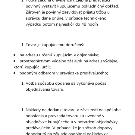
Podľa zákona o evidencii tržieb je predávajúci
povinný vystaviť kupujúcemu pokladničný doklad.
Zároveň je povinný zaevidovať prijatú tržbu u
správcu dane online, v prípade technického
výpadku potom najneskôr do 48 hodín
Tovar je kupujúcemu doručený:
na adresu určenú kupujúcim v objednávke;
prostredníctvom výdajne zásielok na adresu výdajne,
ktorú kupujúci určil;
osobným odberom v prevádzke predávajúceho;
Voľba spôsobu dodania sa vykonáva počas
objednávania tovaru.
Náklady na dodanie tovaru v závislosti na spôsobe
odoslania a prevzatia tovaru sú uvedené v
objednávke kupujúceho a v potvrdení objednávky
predávajúcim. V prípade, že je spôsob dopravy
dohodnutý na základe osobitnej požiadavky