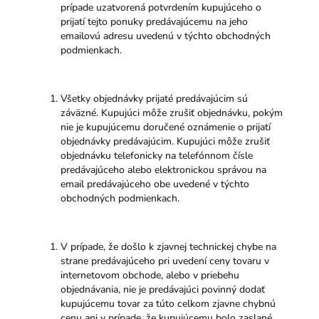
prípade uzatvorená potvrdením kupujúceho o
prijatí tejto ponuky predávajúcemu na jeho
emailovú adresu uvedenú v týchto obchodných
podmienkach.
Všetky objednávky prijaté predávajúcim sú
záväzné. Kupujúci môže zrušiť objednávku, pokým
nie je kupujúcemu doručené oznámenie o prijatí
objednávky predávajúcim. Kupujúci môže zrušiť
objednávku telefonicky na telefónnom čísle
predávajúceho alebo elektronickou správou na
email predávajúceho obe uvedené v týchto
obchodných podmienkach.
V prípade, že došlo k zjavnej technickej chybe na
strane predávajúceho pri uvedení ceny tovaru v
internetovom obchode, alebo v priebehu
objednávania, nie je predávajúci povinný dodať
kupujúcemu tovar za túto celkom zjavne chybnú
cenu ani v prípade, že kupujúcemu bolo zaslané