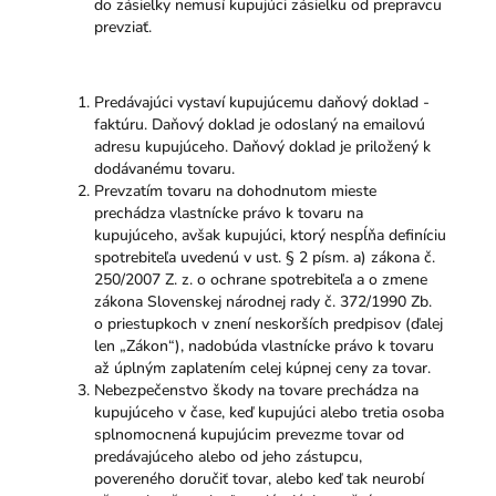
do zásielky nemusí kupujúci zásielku od prepravcu
prevziať.
Predávajúci vystaví kupujúcemu daňový doklad -
faktúru. Daňový doklad je odoslaný na emailovú
adresu kupujúceho. Daňový doklad je priložený k
dodávanému tovaru.
Prevzatím tovaru na dohodnutom mieste
prechádza vlastnícke právo k tovaru na
kupujúceho, avšak kupujúci, ktorý nespĺňa definíciu
spotrebiteľa uvedenú v ust. § 2 písm. a) zákona č.
250/2007 Z. z. o ochrane spotrebiteľa a o zmene
zákona Slovenskej národnej rady č. 372/1990 Zb.
o priestupkoch v znení neskorších predpisov (ďalej
len „Zákon“), nadobúda vlastnícke právo k tovaru
až úplným zaplatením celej kúpnej ceny za tovar.
Nebezpečenstvo škody na tovare prechádza na
kupujúceho v čase, keď kupujúci alebo tretia osoba
splnomocnená kupujúcim prevezme tovar od
predávajúceho alebo od jeho zástupcu,
povereného doručiť tovar, alebo keď tak neurobí