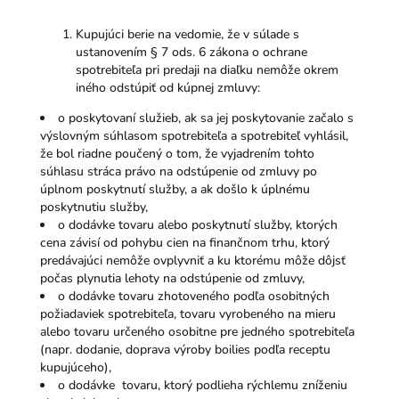
Kupujúci berie na vedomie, že v súlade s
ustanovením § 7 ods. 6 zákona o ochrane
spotrebiteľa pri predaji na diaľku nemôže okrem
iného odstúpiť od kúpnej zmluvy:
o poskytovaní služieb, ak sa jej poskytovanie začalo s
výslovným súhlasom spotrebiteľa a spotrebiteľ vyhlásil,
že bol riadne poučený o tom, že vyjadrením tohto
súhlasu stráca právo na odstúpenie od zmluvy po
úplnom poskytnutí služby, a ak došlo k úplnému
poskytnutiu služby,
o dodávke tovaru alebo poskytnutí služby, ktorých
cena závisí od pohybu cien na finančnom trhu, ktorý
predávajúci nemôže ovplyvniť a ku ktorému môže dôjsť
počas plynutia lehoty na odstúpenie od zmluvy,
o dodávke tovaru zhotoveného podľa osobitných
požiadaviek spotrebiteľa, tovaru vyrobeného na mieru
alebo tovaru určeného osobitne pre jedného spotrebiteľa
(napr. dodanie, doprava výroby boilies podľa receptu
kupujúceho),
o dodávke tovaru, ktorý podlieha rýchlemu zníženiu