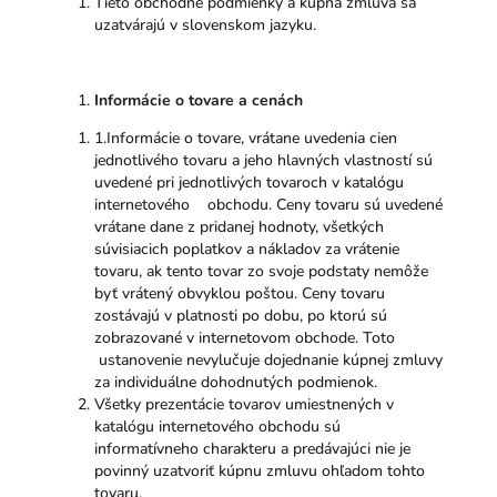
Tieto obchodné podmienky a kúpna zmluva sa
uzatvárajú v slovenskom jazyku.
Informácie o tovare a cenách
1.Informácie o tovare, vrátane uvedenia cien
jednotlivého tovaru a jeho hlavných vlastností sú
uvedené pri jednotlivých tovaroch v katalógu
internetového obchodu. Ceny tovaru sú uvedené
vrátane dane z pridanej hodnoty, všetkých
súvisiacich poplatkov a nákladov za vrátenie
tovaru, ak tento tovar zo svoje podstaty nemôže
byť vrátený obvyklou poštou. Ceny tovaru
zostávajú v platnosti po dobu, po ktorú sú
zobrazované v internetovom obchode. Toto
ustanovenie nevylučuje dojednanie kúpnej zmluvy
za individuálne dohodnutých podmienok.
Všetky prezentácie tovarov umiestnených v
katalógu internetového obchodu sú
informatívneho charakteru a predávajúci nie je
povinný uzatvoriť kúpnu zmluvu ohľadom tohto
tovaru.