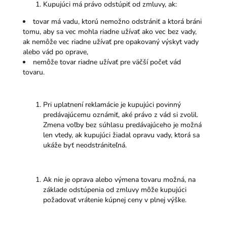
Kupujúci má právo odstúpiť od zmluvy, ak:
tovar má vadu, ktorú nemožno odstrániť a ktorá bráni
tomu, aby sa vec mohla riadne užívať ako vec bez vady,
ak nemôže vec riadne užívať pre opakovaný výskyt vady
alebo vád po oprave,
nemôže tovar riadne užívať pre väčší počet vád
tovaru.
Pri uplatnení reklamácie je kupujúci povinný
predávajúcemu oznámiť, aké právo z vád si zvolil.
Zmena voľby bez súhlasu predávajúceho je možná
len vtedy, ak kupujúci žiadal opravu vady, ktorá sa
ukáže byť neodstrániteľná.
Ak nie je oprava alebo výmena tovaru možná, na
základe odstúpenia od zmluvy môže kupujúci
požadovať vrátenie kúpnej ceny v plnej výške.