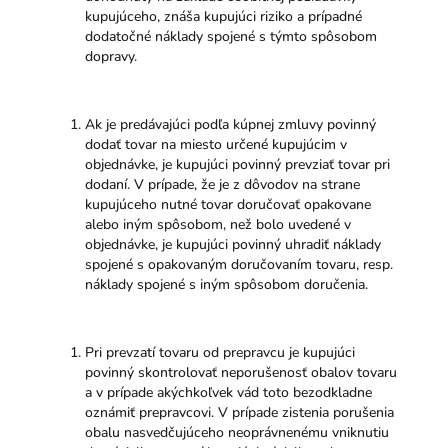
kupujúceho, znáša kupujúci riziko a prípadné
dodatočné náklady spojené s týmto spôsobom
dopravy.
Ak je predávajúci podľa kúpnej zmluvy povinný
dodať tovar na miesto určené kupujúcim v
objednávke, je kupujúci povinný prevziať tovar pri
dodaní. V prípade, že je z dôvodov na strane
kupujúceho nutné tovar doručovať opakovane
alebo iným spôsobom, než bolo uvedené v
objednávke, je kupujúci povinný uhradiť náklady
spojené s opakovaným doručovaním tovaru, resp.
náklady spojené s iným spôsobom doručenia.
Pri prevzatí tovaru od prepravcu je kupujúci
povinný skontrolovať neporušenosť obalov tovaru
a v prípade akýchkoľvek vád toto bezodkladne
oznámiť prepravcovi. V prípade zistenia porušenia
obalu nasvedčujúceho neoprávnenému vniknutiu