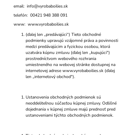
email: info@vyrobaboilies.sk
telefón: 00421 948 388 091
www: www.vyrobaboilies.sk
(ďalej len „predávajúci“) Tieto obchodné
podmienky upravujú vzájomné práva a povinnosti
medzi predávajúcim a fyzickou osobou, ktorá
uzatvára kúpnu zmluvu (ďalej len „kupujúci")
prostredníctvom webového rozhrania
umiestneného na webovej stránke dostupnej na
internetovej adrese www.vyrobaboilies.sk (ďalej
len „internetový obchod").
Ustanovenia obchodných podmienok sú
neoddeliteľnou súčasťou kúpnej zmluvy. Odlišné
dojednania v kúpnej zmluve majú prednosť pred
ustanoveniami týchto obchodných podmienok.