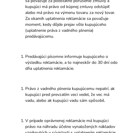
sa považuje za podstatné porušenie zmluvy a
kupujúci má právo od kúpnej zmluvy odstúpiť
alebo má právo na výmenu tovaru za nový tovar.
Za okamih uplatnenia reklamácie sa považuje
moment, kedy dôjde prejav vôle kupujúceho
(uplatnenie práva z vadného plnenia)
predávajúcemu.
Predávajúci písomne informuje kupujúceho o
výsledku reklamácie, a to najneskôr do 30 dní odo
dňa uplatnenia reklamácie.
Právo z vadného plnenia kupujúcemu nepatrí, ak
kupujúci pred prevzatím veci vedel, že vec má
vadu, alebo ak kupujúci vadu sám spôsobil.
V prípade oprávnenej reklamácie má kupujúci
právo na náhradu účelne vynaložených nákladov
vzniknutých v súvislosti s uplatnením reklamácie.