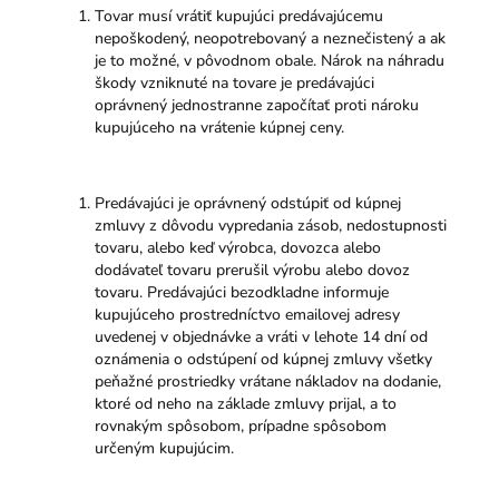
Tovar musí vrátiť kupujúci predávajúcemu
nepoškodený, neopotrebovaný a neznečistený a ak
je to možné, v pôvodnom obale. Nárok na náhradu
škody vzniknuté na tovare je predávajúci
oprávnený jednostranne započítať proti nároku
kupujúceho na vrátenie kúpnej ceny.
Predávajúci je oprávnený odstúpiť od kúpnej
zmluvy z dôvodu vypredania zásob, nedostupnosti
tovaru, alebo keď výrobca, dovozca alebo
dodávateľ tovaru prerušil výrobu alebo dovoz
tovaru. Predávajúci bezodkladne informuje
kupujúceho prostredníctvo emailovej adresy
uvedenej v objednávke a vráti v lehote 14 dní od
oznámenia o odstúpení od kúpnej zmluvy všetky
peňažné prostriedky vrátane nákladov na dodanie,
ktoré od neho na základe zmluvy prijal, a to
rovnakým spôsobom, prípadne spôsobom
určeným kupujúcim.