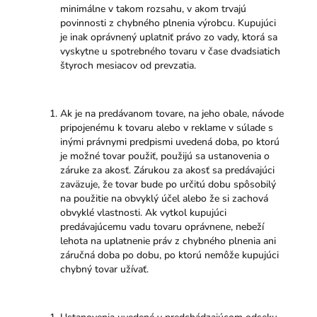
minimálne v takom rozsahu, v akom trvajú
povinnosti z chybného plnenia výrobcu. Kupujúci
je inak oprávnený uplatniť právo zo vady, ktorá sa
vyskytne u spotrebného tovaru v čase dvadsiatich
štyroch mesiacov od prevzatia.
Ak je na predávanom tovare, na jeho obale, návode
pripojenému k tovaru alebo v reklame v súlade s
inými právnymi predpismi uvedená doba, po ktorú
je možné tovar použiť, použijú sa ustanovenia o
záruke za akosť. Zárukou za akosť sa predávajúci
zaväzuje, že tovar bude po určitú dobu spôsobilý
na použitie na obvyklý účel alebo že si zachová
obvyklé vlastnosti. Ak vytkol kupujúci
predávajúcemu vadu tovaru oprávnene, nebeží
lehota na uplatnenie práv z chybného plnenia ani
záručná doba po dobu, po ktorú nemôže kupujúci
chybný tovar užívať.