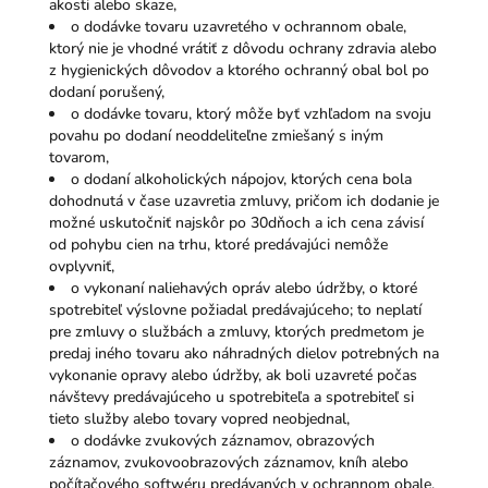
akosti alebo skaze,
o dodávke tovaru uzavretého v ochrannom obale,
ktorý nie je vhodné vrátiť z dôvodu ochrany zdravia alebo
z hygienických dôvodov a ktorého ochranný obal bol po
dodaní porušený,
o dodávke tovaru, ktorý môže byť vzhľadom na svoju
povahu po dodaní neoddeliteľne zmiešaný s iným
tovarom,
o dodaní alkoholických nápojov, ktorých cena bola
dohodnutá v čase uzavretia zmluvy, pričom ich dodanie je
možné uskutočniť najskôr po 30dňoch a ich cena závisí
od pohybu cien na trhu, ktoré predávajúci nemôže
ovplyvniť,
o vykonaní naliehavých opráv alebo údržby, o ktoré
spotrebiteľ výslovne požiadal predávajúceho; to neplatí
pre zmluvy o službách a zmluvy, ktorých predmetom je
predaj iného tovaru ako náhradných dielov potrebných na
vykonanie opravy alebo údržby, ak boli uzavreté počas
návštevy predávajúceho u spotrebiteľa a spotrebiteľ si
tieto služby alebo tovary vopred neobjednal,
o dodávke zvukových záznamov, obrazových
záznamov, zvukovoobrazových záznamov, kníh alebo
počítačového softwéru predávaných v ochrannom obale,