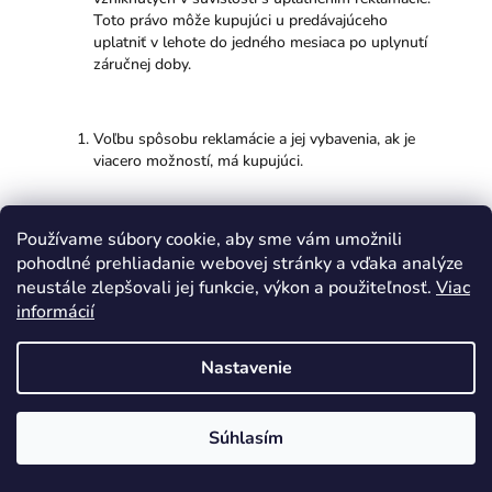
Toto právo môže kupujúci u predávajúceho
uplatniť v lehote do jedného mesiaca po uplynutí
záručnej doby.
Voľbu spôsobu reklamácie a jej vybavenia, ak je
viacero možností, má kupujúci.
Práva a povinnosti zmluvných strán ohľadom práv
Používame súbory cookie, aby sme vám umožnili
z vadného plnenia sa riadia § 499 až 510, § 596 až
pohodlné prehliadanie webovej stránky a vďaka analýze
600 a § 619 až 627 zákona č. 40/1964 Zb.
neustále zlepšovali jej funkcie, výkon a použiteľnosť.
Viac
Občianskeho zákonníka v znení neskorších
informácií
predpisov a zákonom č. 250/2007 Z. z., o ochrane
spotrebiteľa v znení neskorších predpisov.
Nastavenie
Ďalšie práva a povinnosti strán súvisiace so
Súhlasím
zodpovednosťou predávajúceho za vady upravuje
reklamačný poriadok predávajúceho, pričom strany
sa zaväzujú, že ho budú dodržiavať.