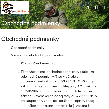
Prejsť
Nák
Hľadať
M
na
Prihláseni
obsah
koší
Obchodné podmienky
Obchodné podmienky
Obchodné podmienky
Všeobecné obchodné podmienky
Základné ustanovenie
Tieto všeobecné obchodné podmienky (ďalej len
„obchodné podmienky“) sú v súlade s
ustanoveniami zákona č. 40/1964 Zb. Občiansky
zákonník v platnom znení (ďalej len „OZ“), zákona
č. 250/2007 Z. z. o ochrane spotrebiteľa a o zmene
zákona Slovenskej národnej rady č. 3721990 Zb. o
priestupkoch v znení neskorších predpisov (ďalej
len „zákon o ochrane spotrebiteľa“), zákona č.