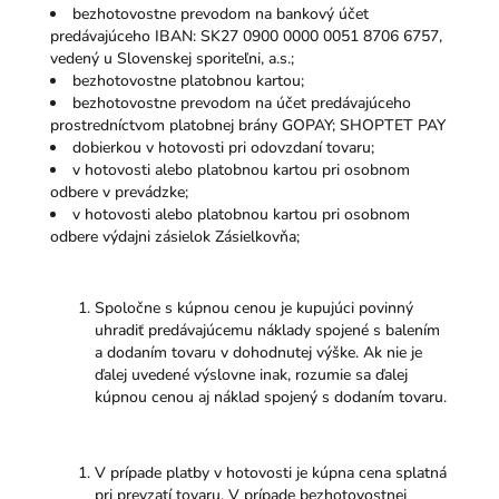
bezhotovostne prevodom na bankový účet
predávajúceho IBAN: SK27 0900 0000 0051 8706 6757,
vedený u Slovenskej sporiteľni, a.s.;
bezhotovostne platobnou kartou;
bezhotovostne prevodom na účet predávajúceho
prostredníctvom platobnej brány GOPAY; SHOPTET PAY
dobierkou v hotovosti pri odovzdaní tovaru;
v hotovosti alebo platobnou kartou pri osobnom
odbere v prevádzke;
v hotovosti alebo platobnou kartou pri osobnom
odbere výdajni zásielok Zásielkovňa;
Spoločne s kúpnou cenou je kupujúci povinný
uhradiť predávajúcemu náklady spojené s balením
a dodaním tovaru v dohodnutej výške. Ak nie je
ďalej uvedené výslovne inak, rozumie sa ďalej
kúpnou cenou aj náklad spojený s dodaním tovaru.
V prípade platby v hotovosti je kúpna cena splatná
pri prevzatí tovaru. V prípade bezhotovostnej