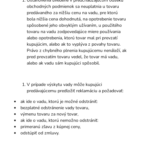
Ustanovenia uvedené v predchádzajúcom odseku
obchodných podmienok sa neuplatnia u tovaru
predávaného za nižšiu cenu na vadu, pre ktorú
bola nižšia cena dohodnutá, na opotrebenie tovaru
spôsobené jeho obvyklým užívaním, u použitého
tovaru na vadu zodpovedajúce miere používania
alebo opotrebenia, ktorú tovar mal pri prevzatí
kupujúcim, alebo ak to vyplýva z povahy tovaru.
Právo z chybného plnenia kupujúcemu nenáleží, ak
pred prevzatím tovaru vedel, že tovar má vadu,
alebo ak vadu sám kupujúci spôsobil.
V prípade výskytu vady môže kupujúci
predávajúcemu predložiť reklamáciu a požadovať:
ak ide o vadu, ktorú je možné odstrániť:
bezplatné odstránenie vady tovaru,
výmenu tovaru za nový tovar,
ak ide o vadu, ktorú nemožno odstrániť:
primeranú zľavu z kúpnej ceny,
odstúpiť od zmluvy.