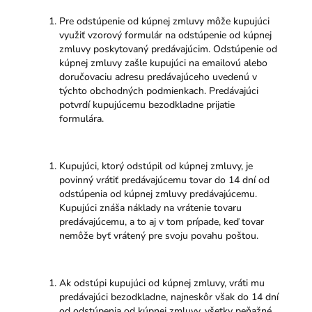
Pre odstúpenie od kúpnej zmluvy môže kupujúci
využiť vzorový formulár na odstúpenie od kúpnej
zmluvy poskytovaný predávajúcim. Odstúpenie od
kúpnej zmluvy zašle kupujúci na emailovú alebo
doručovaciu adresu predávajúceho uvedenú v
týchto obchodných podmienkach. Predávajúci
potvrdí kupujúcemu bezodkladne prijatie
formulára.
Kupujúci, ktorý odstúpil od kúpnej zmluvy, je
povinný vrátiť predávajúcemu tovar do 14 dní od
odstúpenia od kúpnej zmluvy predávajúcemu.
Kupujúci znáša náklady na vrátenie tovaru
predávajúcemu, a to aj v tom prípade, keď tovar
nemôže byť vrátený pre svoju povahu poštou.
Ak odstúpi kupujúci od kúpnej zmluvy, vráti mu
predávajúci bezodkladne, najneskôr však do 14 dní
od odstúpenia od kúpnej zmluvy, všetky peňažné