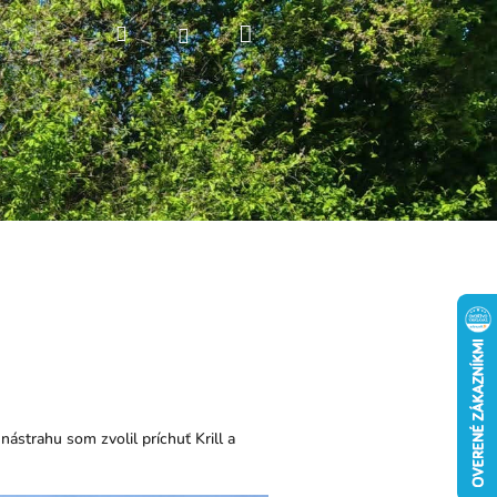
Nákupný
Hľadať
Prihlásenie
košík
nástrahu som zvolil príchuť Krill a