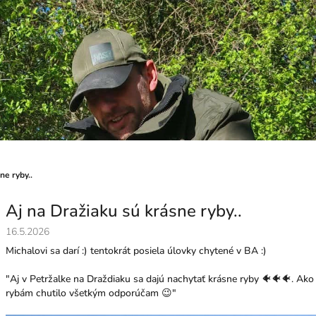
ne ryby..
Aj na Dražiaku sú krásne ryby..
16.5.2026
Michalovi sa darí :) tentokrát posiela úlovky chytené v BA :)
"Aj v Petržalke na Draždiaku sa dajú nachytať krásne ryby 🐠🐠🐠. Ako 
rybám chutilo všetkým odporúčam 😉"