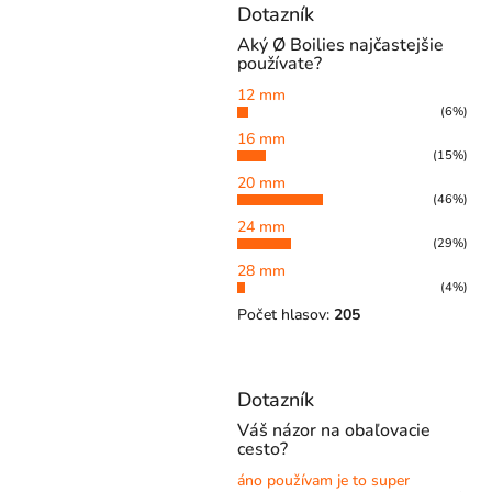
Dotazník
Aký Ø Boilies najčastejšie
používate?
12 mm
(6%)
16 mm
(15%)
20 mm
(46%)
24 mm
(29%)
28 mm
(4%)
Počet hlasov:
205
Dotazník
Váš názor na obaľovacie
cesto?
áno používam je to super