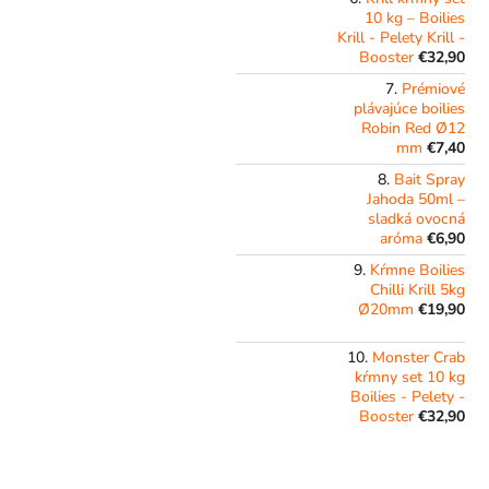
10 kg – Boilies
Krill - Pelety Krill -
Booster
€32,90
Prémiové
plávajúce boilies
Robin Red Ø12
mm
€7,40
Bait Spray
Jahoda 50ml –
sladká ovocná
aróma
€6,90
Kŕmne Boilies
Chilli Krill 5kg
Ø20mm
€19,90
Monster Crab
kŕmny set 10 kg
Boilies - Pelety -
Booster
€32,90