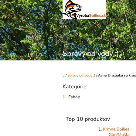
Prejsť
na
obsah
Správy od vody :)
Domov
/
Správy od vody :)
/
Aj na Dražiaku sú krás
B
Kategórie
o
Preskočiť
kategórie
č
Eshop
n
ý
p
Top 10 produktov
a
n
Kŕmne Boilies
e
Glm/Mušľa