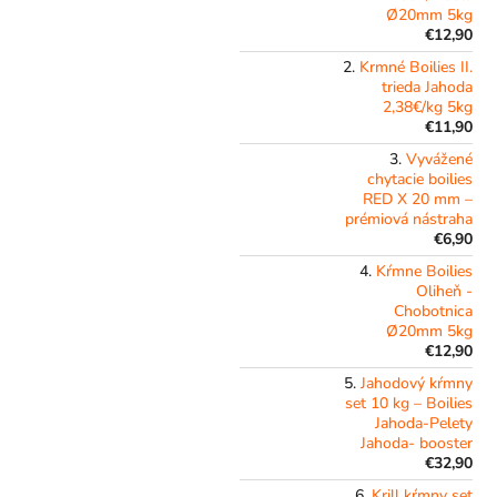
l
Ø20mm 5kg
€12,90
Krmné Boilies II.
trieda Jahoda
2,38€/kg 5kg
€11,90
Vyvážené
chytacie boilies
RED X 20 mm –
prémiová nástraha
€6,90
Kŕmne Boilies
Oliheň -
Chobotnica
Ø20mm 5kg
€12,90
Jahodový kŕmny
set 10 kg – Boilies
Jahoda-Pelety
Jahoda- booster
€32,90
Krill kŕmny set