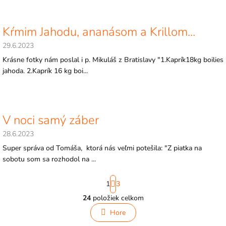
Kŕmim Jahodu, ananásom a Krillom...
29.6.2023
Krásne fotky nám poslal i p. Mikuláš z Bratislavy "1.Kaprík18kg boilies
jahoda. 2.Kaprík 16 kg boi...
V noci samý záber
28.6.2023
Super správa od Tomáša, ktorá nás veľmi potešila: "Z piatka na
sobotu som sa rozhodol na ...
S
1
3
t
r
24
položiek celkom
O
á
v
n
Hore
l
k