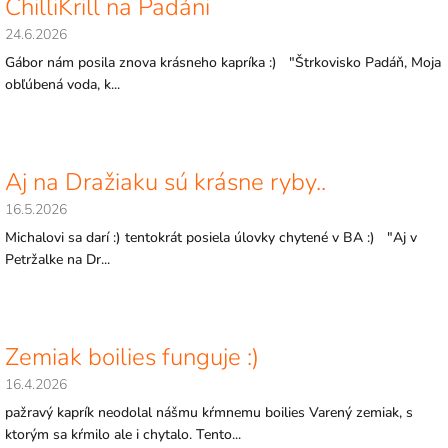
ChilliKrill na Padáni
24.6.2026
Gábor nám posila znova krásneho kapríka :) "Štrkovisko Padáň, Moja
obľúbená voda, k...
Aj na Dražiaku sú krásne ryby..
16.5.2026
Michalovi sa darí :) tentokrát posiela úlovky chytené v BA :) "Aj v
Petržalke na Dr...
Zemiak boilies funguje :)
16.4.2026
pažravý kaprík neodolal nášmu kŕmnemu boilies Varený zemiak, s
ktorým sa kŕmilo ale i chytalo. Tento...