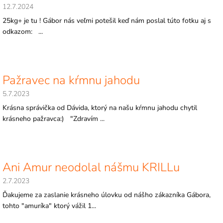
12.7.2024
25kg+ je tu ! Gábor nás veľmi potešil keď nám poslal túto fotku aj s
odkazom: ...
Pažravec na kŕmnu jahodu
5.7.2023
Krásna správička od Dávida, ktorý na našu kŕmnu jahodu chytil
krásneho pažravca:) "Zdravím ...
Ani Amur neodolal nášmu KRILLu
2.7.2023
Ďakujeme za zaslanie krásneho úlovku od nášho zákazníka Gábora,
tohto "amuríka" ktorý vážil 1...