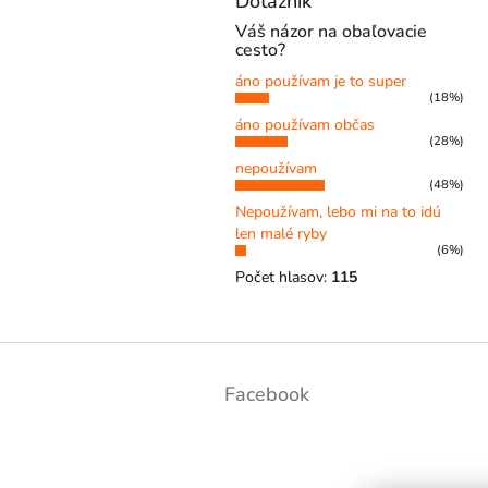
Dotazník
Váš názor na obaľovacie
cesto?
áno používam je to super
(18%)
áno používam občas
(28%)
nepoužívam
(48%)
Nepoužívam, lebo mi na to idú
len malé ryby
(6%)
Počet hlasov:
115
Z
á
Facebook
p
ä
t
i