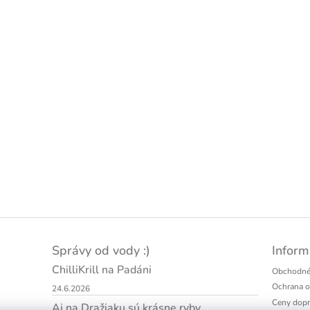
Správy od vody :)
Inform
ChilliKrill na Padáni
Obchodné
Ochrana o
24.6.2026
Ceny dopr
Aj na Dražiaku sú krásne ryby..