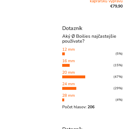
kaprársku výpravu
€79,90
Dotazník
Aký Ø Boilies najčastejšie
používate?
12 mm
(5%)
16 mm
(15%)
20 mm
(47%)
24 mm
(29%)
28 mm
(4%)
Počet hlasov:
206