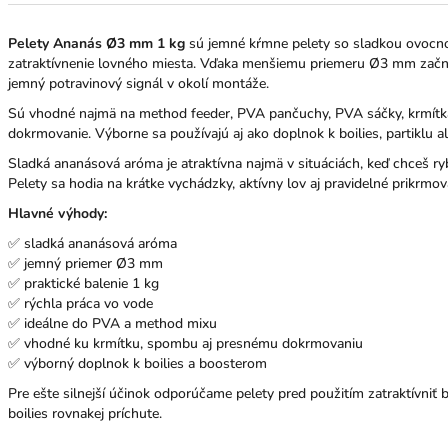
Pelety Ananás Ø3 mm 1 kg
sú jemné kŕmne pelety so sladkou ovocno
zatraktívnenie lovného miesta. Vďaka menšiemu priemeru Ø3 mm začnú
jemný potravinový signál v okolí montáže.
Sú vhodné najmä na method feeder, PVA pančuchy, PVA sáčky, krmítk
dokrmovanie. Výborne sa používajú aj ako doplnok k boilies, partiklu 
Sladká ananásová aróma je atraktívna najmä v situáciách, keď chceš ry
Pelety sa hodia na krátke vychádzky, aktívny lov aj pravidelné prikrmov
Hlavné výhody:
✅ sladká ananásová aróma
✅ jemný priemer Ø3 mm
✅ praktické balenie 1 kg
✅ rýchla práca vo vode
✅ ideálne do PVA a method mixu
✅ vhodné ku krmítku, spombu aj presnému dokrmovaniu
✅ výborný doplnok k boilies a boosterom
Pre ešte silnejší účinok odporúčame pelety pred použitím zatraktívniť
boilies rovnakej príchute.