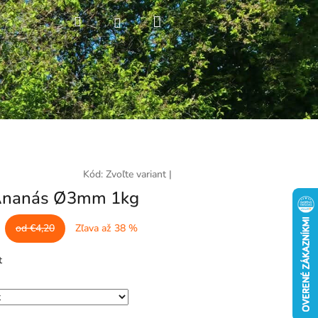
Nákupný
Hľadať
Prihlásenie
košík
Kód:
Zvoľte variant
|
 Ananás Ø3mm 1kg
od €4,20
Zľava až 38 %
t