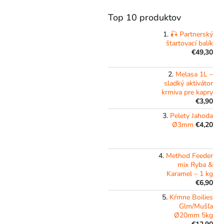
Top 10 produktov
🎣 Partnerský
štartovací balík
€49,30
Melasa 1L –
sladký aktivátor
krmiva pre kapry
€3,90
Pelety Jahoda
Ø3mm
€4,20
Method Feeder
mix Ryba &
Karamel – 1 kg
€6,90
Kŕmne Boilies
Glm/Mušľa
Ø20mm 5kg