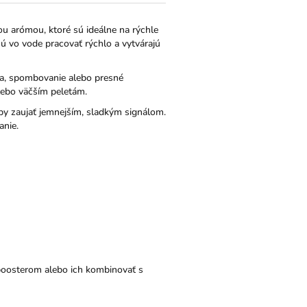
u arómou, ktoré sú ideálne na rýchle
 vo vode pracovať rýchlo a vytvárajú
a, spombovanie alebo presné
alebo väčším peletám.
by zaujať jemnejším, sladkým signálom.
anie.
 boosterom alebo ich kombinovať s