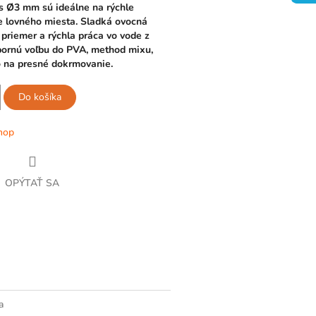
s Ø3 mm sú ideálne na rýchle
e lovného miesta. Sladká ovocná
priemer a rýchla práca vo vode z
bornú voľbu do PVA, method mixu,
o na presné dokrmovanie.
Do košíka
hop
OPÝTAŤ SA
book
a