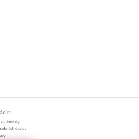
ácie:
 podmienky
sobných údajov
avy