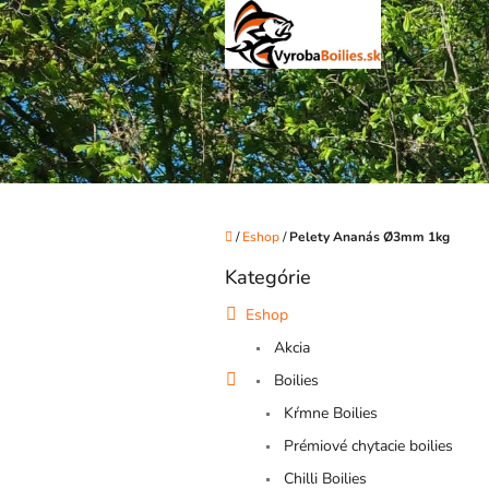
Prejsť
na
obsah
Domov
/
Eshop
/
Pelety Ananás Ø3mm 1kg
B
Kategórie
o
Preskočiť
kategórie
č
Eshop
n
Akcia
ý
p
Boilies
a
Kŕmne Boilies
n
e
Prémiové chytacie boilies
l
Chilli Boilies