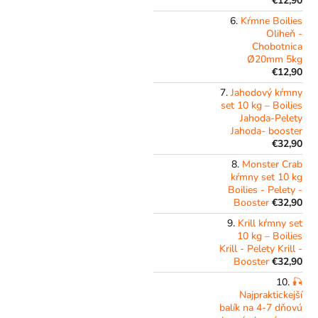
€12,90
Kŕmne Boilies
Oliheň -
Chobotnica
Ø20mm 5kg
€12,90
Jahodový kŕmny
set 10 kg – Boilies
Jahoda-Pelety
Jahoda- booster
€32,90
Monster Crab
kŕmny set 10 kg
Boilies - Pelety -
Booster
€32,90
Krill kŕmny set
10 kg – Boilies
Krill - Pelety Krill -
Booster
€32,90
🎣
Najpraktickejší
balík na 4-7 dňovú