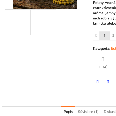
Pelety Ananá
zatraktívneni
aróma, jemný 
nich robia vý
krmítka aleb
Kategória
:
Es
TLAČ
Twitter
Face
Popis
Súvisiace (1)
Diskusi