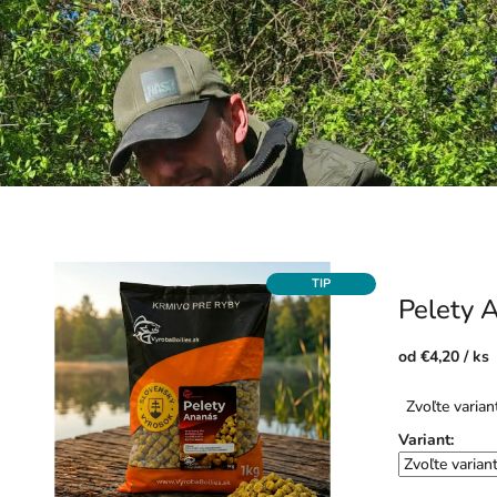
TIP
Pelety
od
€4,20
/ ks
Jednotková
Zvoľte varian
cena:
Variant: