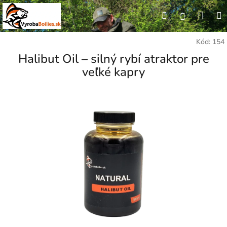
Prejsť
Nák
Hľadať
M
na
Prihláseni
obsah
koší
Kód:
154
Halibut Oil – silný rybí atraktor pre
veľké kapry