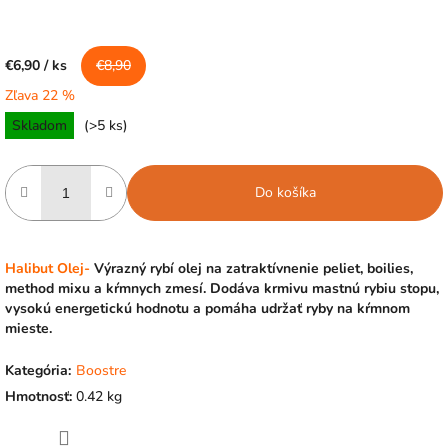
€8,90
€6,90
/ ks
Zľava 22 %
Jednotková
Skladom
(>5 ks)
cena:
Do košíka
Halibut Olej-
Výrazný rybí olej na zatraktívnenie peliet, boilies,
method mixu a kŕmnych zmesí. Dodáva krmivu mastnú rybiu stopu,
vysokú energetickú hodnotu a pomáha udržať ryby na kŕmnom
mieste.
Kategória
:
Boostre
Hmotnosť
:
0.42 kg