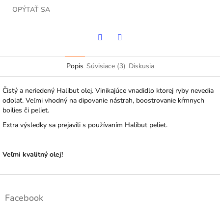
OPÝTAŤ SA
Twitter
Facebook
Popis
Súvisiace (3)
Diskusia
Čistý a neriedený Halibut olej. Vinikajúce vnadidlo ktorej ryby nevedia
odolať. Veľmi vhodný na dipovanie nástrah, boostrovanie kŕmnych
boilies či peliet.
Extra výsledky sa prejavili s používaním Halibut peliet.
Veľmi kvalitný olej!
Z
á
Facebook
p
ä