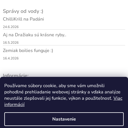
t
i
Správy od vody :)
e
ChilliKrill na Padáni
24.6.2026
Aj na Dražiaku sú krásne ryby..
16.5.2026
Zemiak boilies funguje :)
16.4.2026
Informácie:
Obchodné podmienky
Používame súbory cookie, aby sme vám umožnili
Ochrana osobných údajov
pohodlné prehliadanie webovej stránky a vďaka analýze
neustále zlepšovali jej funkcie, výkon a použiteľnosť.
Viac
Ceny dopravy
informácií
Prečo my
Články
Vrátenie tovaru
Nastavenie