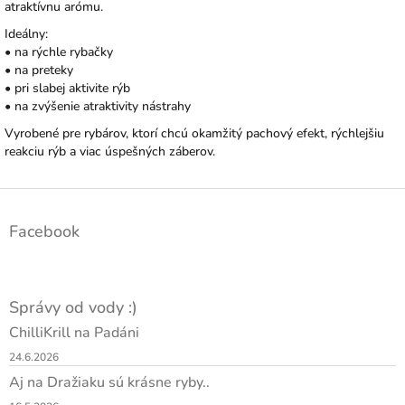
atraktívnu arómu.
Ideálny:
• na rýchle rybačky
• na preteky
• pri slabej aktivite rýb
• na zvýšenie atraktivity nástrahy
Vyrobené pre rybárov, ktorí chcú okamžitý pachový efekt, rýchlejšiu
reakciu rýb a viac úspešných záberov.
Z
á
Facebook
p
ä
t
i
Správy od vody :)
e
ChilliKrill na Padáni
24.6.2026
Aj na Dražiaku sú krásne ryby..