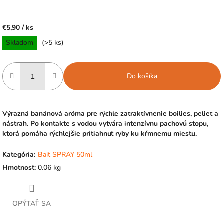
€5,90
/ ks
Jednotková
Skladom
(>5 ks)
cena:
Do košíka
Výrazná banánová aróma pre rýchle zatraktívnenie boilies, peliet a
nástrah. Po kontakte s vodou vytvára intenzívnu pachovú stopu,
ktorá pomáha rýchlejšie pritiahnuť ryby ku kŕmnemu miestu.
Kategória
:
Bait SPRAY 50ml
Hmotnosť
:
0.06 kg
OPÝTAŤ SA