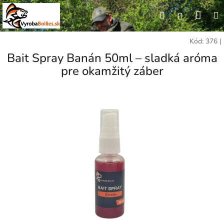
Prejsť
Nák
Hľadať
M
na
Prihláseni
obsah
koší
Kód:
376
|
Bait Spray Banán 50ml – sladká aróma
pre okamžitý záber