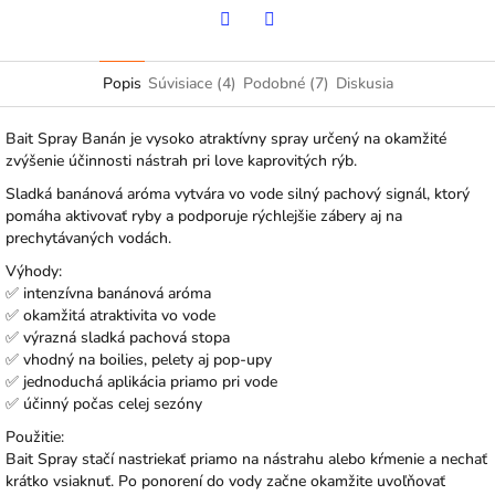
Twitter
Facebook
Popis
Súvisiace (4)
Podobné (7)
Diskusia
Bait Spray Banán je vysoko atraktívny spray určený na okamžité
zvýšenie účinnosti nástrah pri love kaprovitých rýb.
Sladká banánová aróma vytvára vo vode silný pachový signál, ktorý
pomáha aktivovať ryby a podporuje rýchlejšie zábery aj na
prechytávaných vodách.
Výhody:
✅ intenzívna banánová aróma
✅ okamžitá atraktivita vo vode
✅ výrazná sladká pachová stopa
✅ vhodný na boilies, pelety aj pop-upy
✅ jednoduchá aplikácia priamo pri vode
✅ účinný počas celej sezóny
Použitie:
Bait Spray stačí nastriekať priamo na nástrahu alebo kŕmenie a nechať
krátko vsiaknuť. Po ponorení do vody začne okamžite uvoľňovať